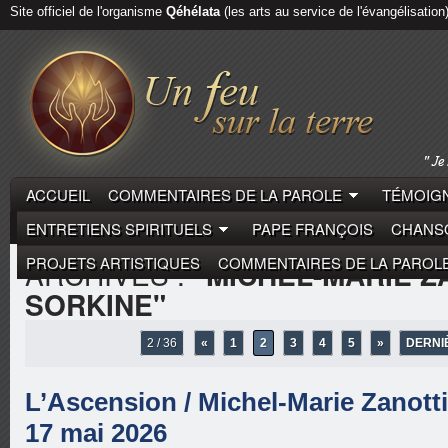
Site officiel de l'organisme
Qéhélata
(les arts au service de l'évangélisation
ACCUEIL
COMMENTAIRES DE LA PAROLE
TÉMOIGN
ENTRETIENS SPIRITUELS
PAPE FRANÇOIS
CHANSO
PROJETS ARTISTIQUES
COMMENTAIRES DE LA PAROL
ARCHIVES :
"MICHEL-MARIE Z
SORKINE"
2 / 36
«
1
2
3
4
5
»
DERNI
L’Ascension / Michel-Marie Zanotti
17 mai 2026