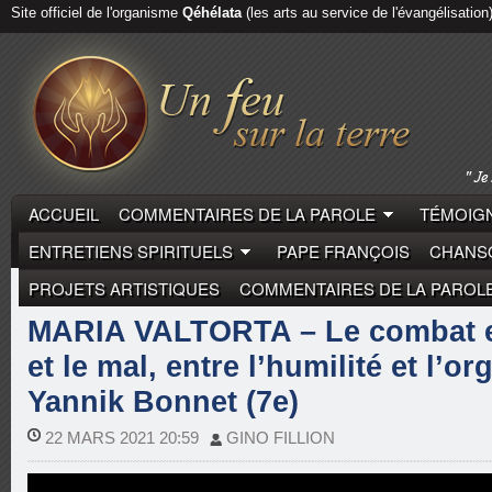
Site officiel de l'organisme
Qéhélata
(les arts au service de l'évangélisation
ACCUEIL
COMMENTAIRES DE LA PAROLE
TÉMOIGN
ENTRETIENS SPIRITUELS
PAPE FRANÇOIS
CHANSO
PROJETS ARTISTIQUES
COMMENTAIRES DE LA PAROL
COMMENTAIRES DE LA PAROLE
YANNIK BONNET
MARIA VALTORTA – Le combat en
et le mal, entre l’humilité et l’or
Yannik Bonnet (7e)
22 MARS 2021 20:59
GINO FILLION