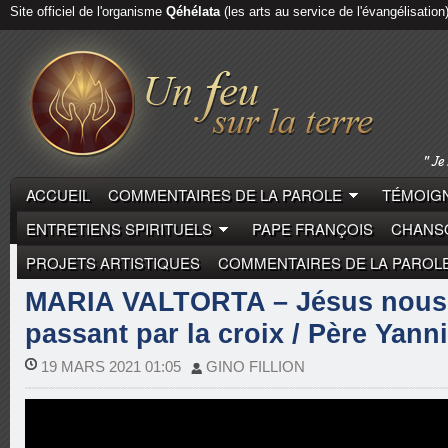
Site officiel de l'organisme
Qéhélata
(les arts au service de l'évangélisation
ACCUEIL
COMMENTAIRES DE LA PAROLE
TÉMOIGN
ENTRETIENS SPIRITUELS
PAPE FRANÇOIS
CHANSO
PROJETS ARTISTIQUES
COMMENTAIRES DE LA PAROL
COMMENTAIRES DE LA PAROLE
YANNIK BONNET
MARIA VALTORTA – Jésus nous 
passant par la croix / Père Yann
19 MARS 2021 01:05
GINO FILLION