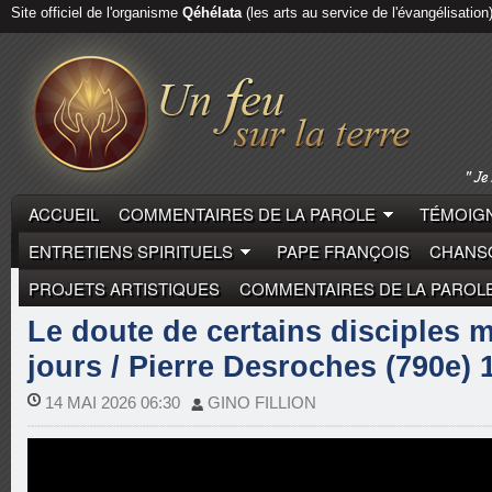
Site officiel de l'organisme
Qéhélata
(les arts au service de l'évangélisation
ACCUEIL
COMMENTAIRES DE LA PAROLE
TÉMOIGN
ENTRETIENS SPIRITUELS
PAPE FRANÇOIS
CHANSO
PROJETS ARTISTIQUES
COMMENTAIRES DE LA PAROL
COMMENTAIRES DE LA PAROLE
PIERRE DESROCH
Le doute de certains disciples 
jours / Pierre Desroches (790e) 
14 MAI 2026 06:30
GINO FILLION