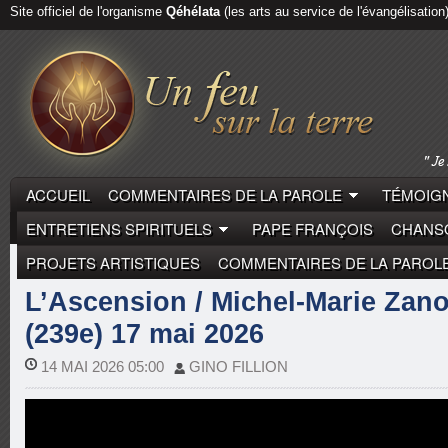
Site officiel de l'organisme
Qéhélata
(les arts au service de l'évangélisation
ACCUEIL
COMMENTAIRES DE LA PAROLE
TÉMOIGN
ENTRETIENS SPIRITUELS
PAPE FRANÇOIS
CHANSO
PROJETS ARTISTIQUES
COMMENTAIRES DE LA PAROL
COMMENTAIRES DE LA PAROLE
MICHEL-MARIE ZAN
L’Ascension / Michel-Marie Zano
(239e) 17 mai 2026
14 MAI 2026 05:00
GINO FILLION