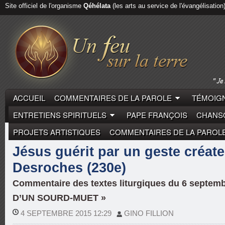
Site officiel de l'organisme
Qéhélata
(les arts au service de l'évangélisation
ACCUEIL
COMMENTAIRES DE LA PAROLE
TÉMOIGN
ENTRETIENS SPIRITUELS
PAPE FRANÇOIS
CHANSO
PROJETS ARTISTIQUES
COMMENTAIRES DE LA PAROL
COMMENTAIRES DE LA PAROLE
PIERRE DESROCH
Jésus guérit par un geste créate
Desroches (230e)
Commentaire des textes liturgiques du 6 septe
D’UN SOURD-MUET »
4 SEPTEMBRE 2015 12:29
GINO FILLION