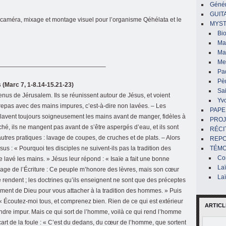
Génér
GUIT
caméra, mixage et montage visuel pour l’organisme Qéhélata et le
MYST
Bi
Mar
Ma
Me
—————————————————–
Pa
Pè
s (Marc 7, 1-8.14-15.21-23)
Sai
enus de Jérusalem. Ils se réunissent autour de Jésus, et voient
Yv
repas avec des mains impures, c’est-à-dire non lavées. – Les
PAPE
e lavent toujours soigneusement les mains avant de manger, fidèles à
PROJ
rché, ils ne mangent pas avant de s’être aspergés d’eau, et ils sont
RÉCI
utres pratiques : lavage de coupes, de cruches et de plats. – Alors
REP
us : « Pourquoi tes disciples ne suivent-ils pas la tradition des
TÉMO
Co
e lavé les mains. » Jésus leur répond : « Isaïe a fait une bonne
La
sage de l’Écriture : Ce peuple m’honore des lèvres, mais son cœur
La
s me rendent ; les doctrines qu’ils enseignent ne sont que des préceptes
ent de Dieu pour vous attacher à la tradition des hommes. » Puis
 « Écoutez-moi tous, et comprenez bien. Rien de ce qui est extérieur
ARTICL
endre impur. Mais ce qui sort de l’homme, voilà ce qui rend l’homme
’écart de la foule : « C’est du dedans, du cœur de l’homme, que sortent