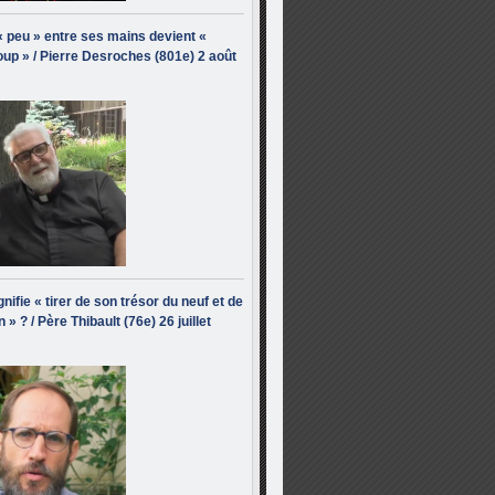
« peu » entre ses mains devient «
up » / Pierre Desroches (801e) 2 août
nifie « tirer de son trésor du neuf et de
n » ? / Père Thibault (76e) 26 juillet