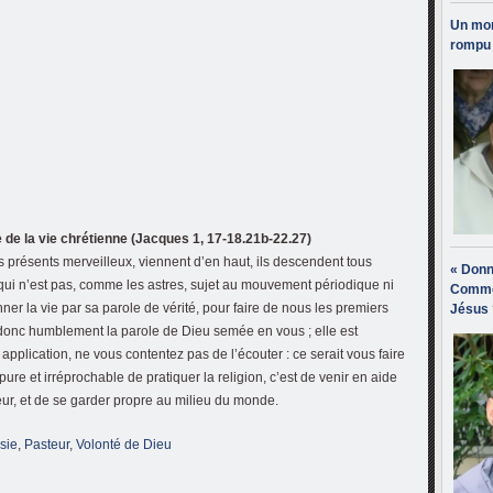
Un mon
rompu 
 de la vie chrétienne (Jacques 1, 17-18.21b-22.27)
es présents merveilleux, viennent d’en haut, ils descendent tous
« Donn
 qui n’est pas, comme les astres, sujet au mouvement périodique ni
Comme
er la vie par sa parole de vérité, pour faire de nous les premiers
Jésus 
 donc humblement la parole de Dieu semée en vous ; elle est
pplication, ne vous contentez pas de l’écouter : ce serait vous faire
ure et irréprochable de pratiquer la religion, c’est de venir en aide
ur, et de se garder propre au milieu du monde.
sie
,
Pasteur
,
Volonté de Dieu