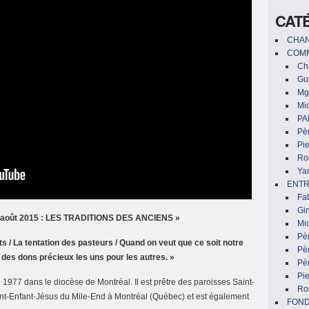
CAT
CHAN
COMM
Chr
Gu
Mg
Mic
PA
Pèr
Pi
Ro
Ya
ENTR
Fa
Gin
30 août 2015 : LES TRADITIONS DES ANCIENS »
Mic
Pè
s / La tentation des pasteurs / Quand on veut que ce soit notre
Pè
des dons précieux les uns pour les autres. »
Pèr
Pi
 1977 dans le diocèse de Montréal. Il est prêtre des paroisses Saint-
Ro
aint-Enfant-Jésus du Mile-End à Montréal (Québec) et est également
FON