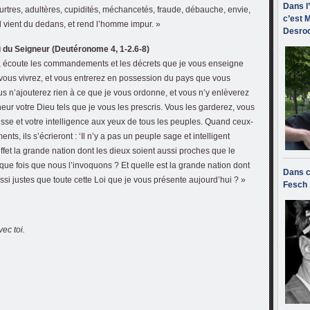
Dans l
urtres, adultères, cupidités, méchancetés, fraude, débauche, envie,
c’est M
l vient du dedans, et rend l’homme impur. »
Desroc
oi du Seigneur (Deutéronome 4, 1-2.6-8)
ël, écoute les commandements et les décrets que je vous enseigne
 vous vivrez, et vous entrerez en possession du pays que vous
s n’ajouterez rien à ce que je vous ordonne, et vous n’y enlèverez
eur votre Dieu tels que je vous les prescris. Vous les garderez, vous
gesse et votre intelligence aux yeux de tous les peuples. Quand ceux-
s, ils s’écrieront : ‘Il n’y a pas un peuple sage et intelligent
ffet la grande nation dont les dieux soient aussi proches que le
ue fois que nous l’invoquons ? Et quelle est la grande nation dont
Dans c
i justes que toute cette Loi que je vous présente aujourd’hui ? »
Fesch
ec toi.