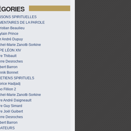
ÉGORIES
SONS SPIRITUELLES
ENTAIRES DE LA PAROLE
istian Beaulieu
ylain Prince
r André Dupuy
hel-Marie Zanotti-Sorkine
PE LÉON XIV
e Thibault
erre Desroches
bert Barron
nnik Bonnet
ETIENS SPIRITUELS
brice Hadjadj
o Fillion 2
hel-Marie Zanotti-Sorkine
re André Daigneault
re Guy Simard
e Joël Guibert
erre Desroches
bert Barron
DATEURS