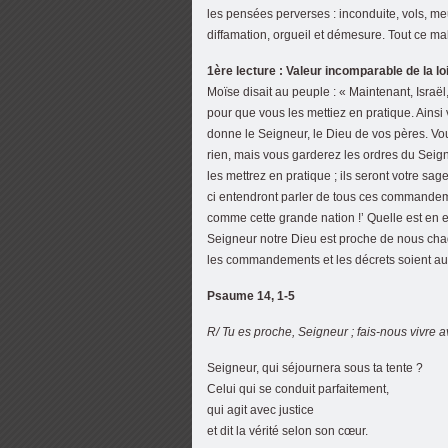
les pensées perverses : inconduite, vols, me
diffamation, orgueil et démesure. Tout ce ma
1ère lecture : Valeur incomparable de la l
Moïse disait au peuple : « Maintenant, Isra
pour que vous les mettiez en pratique. Ainsi
donne le Seigneur, le Dieu de vos pères. Vou
rien, mais vous garderez les ordres du Seign
les mettrez en pratique ; ils seront votre sa
ci entendront parler de tous ces commandement
comme cette grande nation !’ Quelle est en e
Seigneur notre Dieu est proche de nous chaq
les commandements et les décrets soient auss
Psaume 14, 1-5
R/ Tu es proche, Seigneur ; fais-nous vivre av
Seigneur, qui séjournera sous ta tente ?
Celui qui se conduit parfaitement,
qui agit avec justice
et dit la vérité selon son cœur.