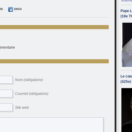
US
DIGG
Pape L
(18e T
ommentaire
Le cœu
Nom (obligatoire)
(425e)
Courriel (obligatoire)
Site web