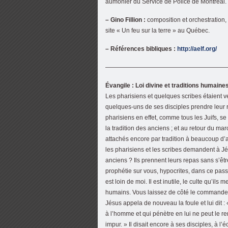
aumônier du Service de Police de Montréal.
– Gino Fillion :
composition et orchestration,
site « Un feu sur la terre » au Québec.
– Références bibliques :
http://aelf.org/
————————————————————
Évangile : Loi divine et traditions humaine
Les pharisiens et quelques scribes étaient v
quelques-uns de ses disciples prendre leur 
pharisiens en effet, comme tous les Juifs, s
la tradition des anciens ; et au retour du ma
attachés encore par tradition à beaucoup d’a
les pharisiens et les scribes demandent à Jés
anciens ? Ils prennent leurs repas sans s’êtr
prophétie sur vous, hypocrites, dans ce pas
est loin de moi. Il est inutile, le culte qu’il
humains. Vous laissez de côté le commandem
Jésus appela de nouveau la foule et lui dit :
à l’homme et qui pénètre en lui ne peut le r
impur. » Il disait encore à ses disciples, à l