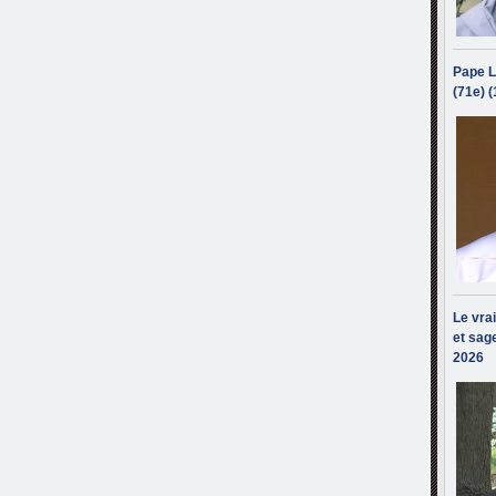
Pape L
(71e) 
Le vra
et sage
2026