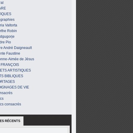
al
ARE
IQUES
ographies
ia Valtorta
rthe Robin
dgugorje
dre Pio
re André Daigneault
nte Faustine
onne-Aimée de Jésus
 FRANÇOIS
ETS ARTISTIQUES
TS BIBLIQUES
ORTAGES
IGNAGES DE VIE
nsacrés
ïcs
ïcs consacrés
ES RÉCENTS