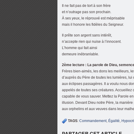
Il ne fait pas de tort à son frère
et n’outrage pas son prochain.
À ses yeux, le réprouvé est méprisable
mais il honore les fidèles du Seigneur.
Il prête son argent sans intérêt,
n’accepte rien qui nuise à l’innocent.
L’homme qui fait ainsi
demeure inébranlable.
2ème lecture : La parole de Dieu, semence
Frères bien-aimés, les dons les meilleurs, l
d’auprès du Père de toutes les lumières, lui
aux éclipses passagères. Il a voulu nous donn
appelés de toutes ses créatures. Accueillez
capable de vous sauver. Mettez la Parole en a
illusion. Devant Dieu notre Père, la manière p
aux orphelins et aux veuves dans leur malhe
TAGS
:
Commandement
,
Égalité
,
Hypocri
PARTAGER CET ARTICLE