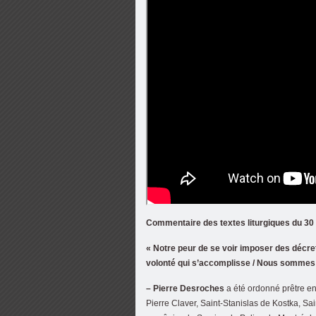
Commentaire des textes liturgiques du 
« Notre peur de se voir imposer des décret
volonté qui s’accomplisse / Nous sommes 
– Pierre Desroches
a été ordonné prêtre en
Pierre Claver, Saint-Stanislas de Kostka, S