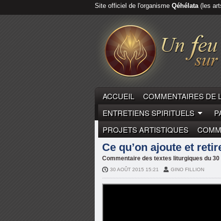
Site officiel de l'organisme
Qéhélata
(les art
ACCUEIL
COMMENTAIRES DE 
ENTRETIENS SPIRITUELS
P
PROJETS ARTISTIQUES
COMME
COMMENTAIRES DE LA PARO
Ce qu’on ajoute et reti
Commentaire des textes liturgiques du 
30 AOÛT 2015 15:21
GINO FILLION