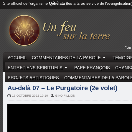
Site officiel de l'organisme
Qéhélata
(les arts au service de l'évangélisation
ACCUEIL
COMMENTAIRES DE LA PAROLE
TÉMOIGN
ENTRETIENS SPIRITUELS
PAPE FRANÇOIS
CHANSO
PROJETS ARTISTIQUES
COMMENTAIRES DE LA PAROL
ENTRETIENS SPIRITUELS
PÈRE JOËL GUIBERT
Au-delà 07 – Le Purgatoire (2e volet)
16 OCTOBRE 2022 10:10
GINO FILLION