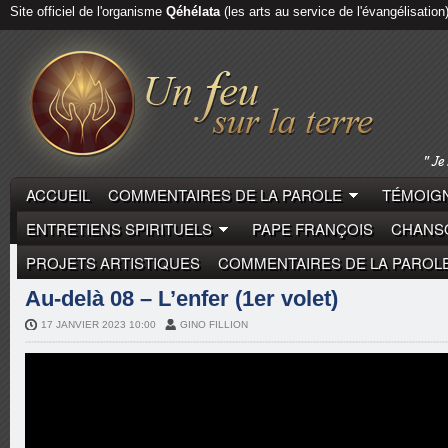
Site officiel de l'organisme
Qéhélata
(les arts au service de l'évangélisation
ACCUEIL
COMMENTAIRES DE LA PAROLE
TÉMOIGN
ENTRETIENS SPIRITUELS
PAPE FRANÇOIS
CHANSO
PROJETS ARTISTIQUES
COMMENTAIRES DE LA PAROL
ENTRETIENS SPIRITUELS
PÈRE JOËL GUIBERT
Au-delà 08 – L’enfer (1er volet)
17 JANVIER 2023 10:00
GINO FILLION