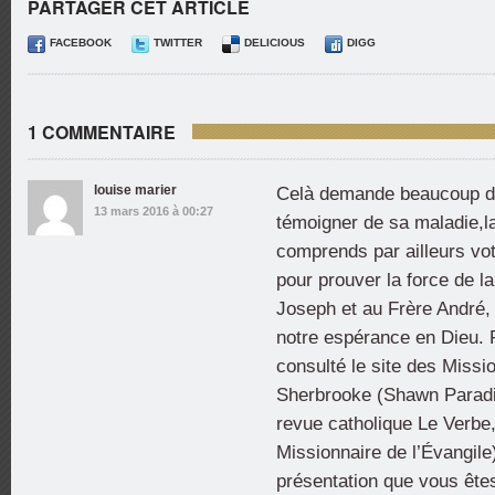
PARTAGER CET ARTICLE
FACEBOOK
TWITTER
DELICIOUS
DIGG
1 COMMENTAIRE
louise marier
Celà demande beaucoup d’
13 mars 2016 à 00:27
témoigner de sa maladie,l
comprends par ailleurs votr
pour prouver la force de la 
Joseph et au Frère André,
notre espérance en Dieu. 
consulté le site des Missi
Sherbrooke (Shawn Paradis 
revue catholique Le Verbe,
Missionnaire de l’Évangile)
présentation que vous êtes