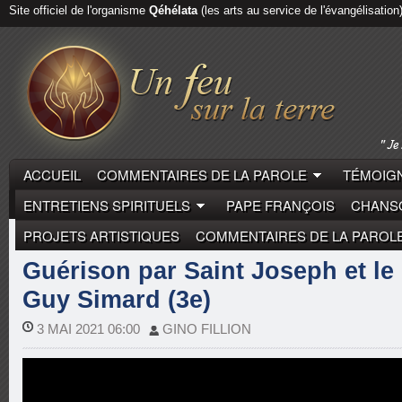
Site officiel de l'organisme
Qéhélata
(les arts au service de l'évangélisation
ACCUEIL
COMMENTAIRES DE LA PAROLE
TÉMOIGN
ENTRETIENS SPIRITUELS
PAPE FRANÇOIS
CHANSO
PROJETS ARTISTIQUES
COMMENTAIRES DE LA PAROL
CONSACRÉS
PÈRE GUY SIMARD
TÉMOIGNAGES DE 
Guérison par Saint Joseph et le 
Guy Simard (3e)
3 MAI 2021 06:00
GINO FILLION