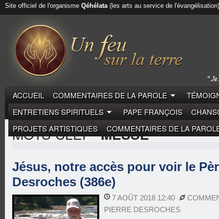
Site officiel de l'organisme
Qéhélata
(les arts au service de l'évangélisation
ACCUEIL
COMMENTAIRES DE LA PAROLE
TÉMOIGN
ENTRETIENS SPIRITUELS
PAPE FRANÇOIS
CHANSO
PROJETS ARTISTIQUES
COMMENTAIRES DE LA PAROL
MOTS-CLEF
"MESSE"
Jésus, notre accès pour voir le Pèr
Desroches (386e)
7 AOÛT 2018 12:40
COMMEN
PIERRE DESROCHES