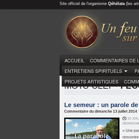
Site officiel de l'organisme
Qéhélata
(les art
ACCUEIL
COMMENTAIRES DE 
ENTRETIENS SPIRITUELS
P
PROJETS ARTISTIQUES
COMME
MOTS-CLEF
"FÉC
Le semeur : un parole de
Commentaire du dimanche 13 juillet 2014
10 JUI
DESROCH
« Une par
rencontre