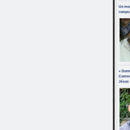
Un mon
rompu 
« Donn
Comme
Jésus 