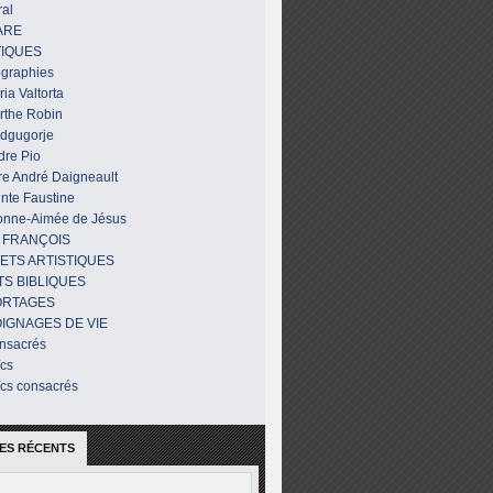
al
ARE
IQUES
ographies
ia Valtorta
rthe Robin
dgugorje
dre Pio
re André Daigneault
nte Faustine
onne-Aimée de Jésus
 FRANÇOIS
ETS ARTISTIQUES
TS BIBLIQUES
ORTAGES
IGNAGES DE VIE
nsacrés
ïcs
ïcs consacrés
ES RÉCENTS