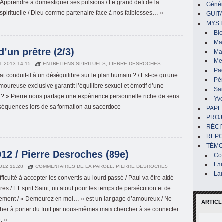
Apprendre à domestiquer ses pulsions / Le grand défi de la
Génér
 spirituelle / Dieu comme partenaire face à nos faiblesses… »
GUIT
MYST
Bi
Mar
d’un prêtre (2/3)
Ma
Me
T 2013 14:15
ENTRETIENS SPIRITUELS
,
PIERRE DESROCHES
Pa
at conduit-il à un déséquilibre sur le plan humain ? / Est-ce qu’une
Pè
amoureuse exclusive garantit l’équilibre sexuel et émotif d’une
Sai
? » Pierre nous partage une expérience personnelle riche de sens
Yv
séquences lors de sa formation au sacerdoce
PAPE
PROJ
RÉCI
REP
TÉMO
2 / Pierre Desroches (89e)
Co
La
2012 12:28
COMMENTAIRES DE LA PAROLE
,
PIERRE DESROCHES
La
fficulté à accepter les convertis au lourd passé / Paul va être aidé
ères / L’Esprit Saint, un atout pour les temps de persécution et de
ement / « Demeurez en moi… » est un langage d’amoureux / Ne
ARTICL
her à porter du fruit par nous-mêmes mais chercher à se connecter
. »