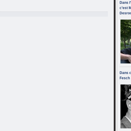
Dans l
c’est M
Desroc
Dans c
Fesch