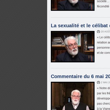
société… 
fécondité
La sexualité et le célibat 
20 AOÛ
« Le célib
relation 
personne 
et de con
Commentaire du 6 mai 201
2 MAI 
« Notre di
par les fr
développ
pas cherc
à la Vigne