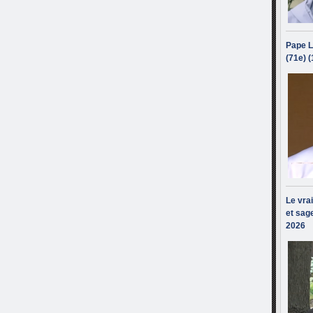
Pape L
(71e) 
Le vra
et sage
2026