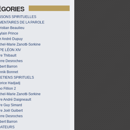
ÉGORIES
SONS SPIRITUELLES
ENTAIRES DE LA PAROLE
istian Beaulieu
ylain Prince
r André Dupuy
hel-Marie Zanotti-Sorkine
PE LÉON XIV
e Thibault
erre Desroches
bert Barron
nnik Bonnet
ETIENS SPIRITUELS
brice Hadjadj
o Fillion 2
hel-Marie Zanotti-Sorkine
re André Daigneault
re Guy Simard
e Joël Guibert
erre Desroches
bert Barron
DATEURS