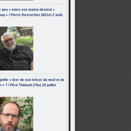
« peu » entre ses mains devient «
up » / Pierre Desroches (801e) 2 août
nifie « tirer de son trésor du neuf et de
n » ? / Père Thibault (76e) 26 juillet