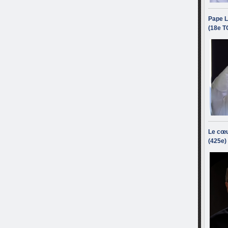
Pape L
(18e T
Le cœu
(425e)