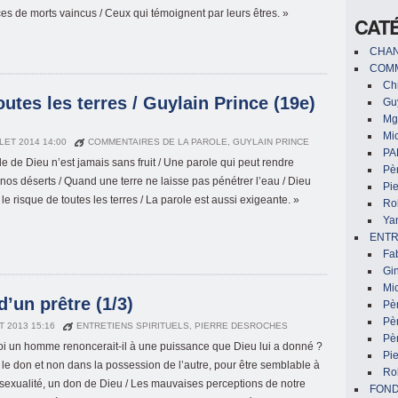
es de morts vaincus / Ceux qui témoignent par leurs êtres. »
CAT
CHAN
COMM
Chr
outes les terres / Guylain Prince (19e)
Gu
Mg
Mic
LLET 2014 14:00
COMMENTAIRES DE LA PAROLE
,
GUYLAIN PRINCE
PA
le de Dieu n’est jamais sans fruit / Une parole qui peut rendre
Pèr
 nos déserts / Quand une terre ne laisse pas pénétrer l’eau / Dieu
Pi
le risque de toutes les terres / La parole est aussi exigeante. »
Ro
Ya
ENTR
Fa
Gin
Mic
d’un prêtre (1/3)
Pè
Pè
T 2013 15:16
ENTRETIENS SPIRITUELS
,
PIERRE DESROCHES
Pèr
i un homme renoncerait-il à une puissance que Dieu lui a donné ?
Pi
 le don et non dans la possession de l’autre, pour être semblable à
Ro
 sexualité, un don de Dieu / Les mauvaises perceptions de notre
FON