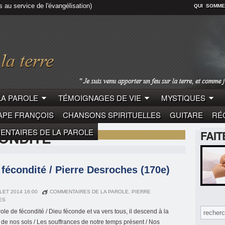
s au service de l'évangélisation)
QUI SOMME
LA PAROLE
TÉMOIGNAGES DE VIE
MYSTIQUES
APE FRANÇOIS
CHANSONS SPIRITUELLES
GUITARE
RÉC
NTAIRES DE LA PAROLE
ONDITÉ"
FAI
 fécondité / Pierre Desroches (170e)
LLET 2014 16:00
COMMENTAIRES DE LA PAROLE
,
PIERRE
ES
ole de fécondité / Dieu féconde et va vers tous, il descend à la
 de nos sols / Les souffrances de notre temps présent / Nos