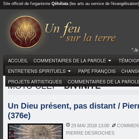
Site officiel de l'organisme
Qéhélata
(les arts au service de l'évangélisation
ACCUEIL
COMMENTAIRES DE LA PAROLE
TÉMOIGN
ENTRETIENS SPIRITUELS
PAPE FRANÇOIS
CHANSO
PROJETS ARTISTIQUES
COMMENTAIRES DE LA PAROL
MOTS-CLEF
"DIVINITÉ"
Un Dieu présent, pas distant / Pie
(376e)
29 MAI 2018 13:00
COMMENT
PIERRE DESROCHES