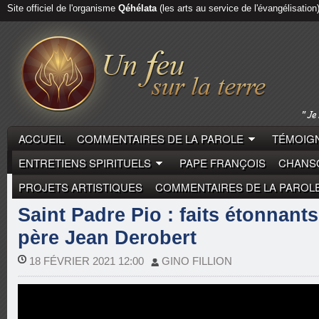
Site officiel de l'organisme
Qéhélata
(les arts au service de l'évangélisation
ACCUEIL
COMMENTAIRES DE LA PAROLE
TÉMOIGN
ENTRETIENS SPIRITUELS
PAPE FRANÇOIS
CHANSO
PROJETS ARTISTIQUES
COMMENTAIRES DE LA PAROL
MYSTIQUES
PADRE PIO
REPORTAGES
Saint Padre Pio : faits étonnants
père Jean Derobert
18 FÉVRIER 2021 12:00
GINO FILLION