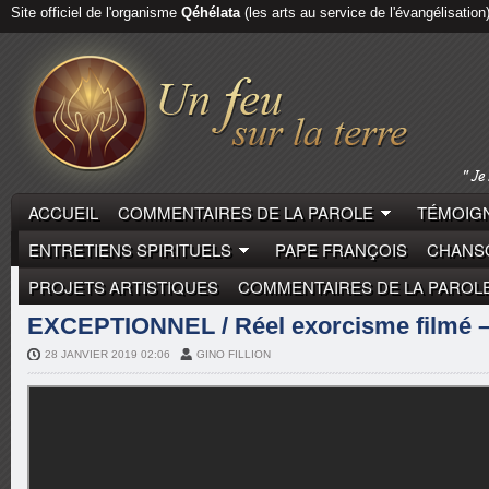
Site officiel de l'organisme
Qéhélata
(les arts au service de l'évangélisation
ACCUEIL
COMMENTAIRES DE LA PAROLE
TÉMOIGN
ENTRETIENS SPIRITUELS
PAPE FRANÇOIS
CHANSO
PROJETS ARTISTIQUES
COMMENTAIRES DE LA PAROL
REPORTAGES
EXCEPTIONNEL / Réel exorcisme filmé –
28 JANVIER 2019 02:06
GINO FILLION