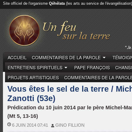
Site officiel de l'organisme
Qéhélata
(les arts au service de l'évangélisation
ACCUEIL
COMMENTAIRES DE LA PAROLE
TÉMOIGN
ENTRETIENS SPIRITUELS
PAPE FRANÇOIS
CHANSO
PROJETS ARTISTIQUES
COMMENTAIRES DE LA PAROL
COMMENTAIRES DE LA PAROLE
MICHEL-MARIE ZAN
Vous êtes le sel de la terre / Mic
Zanotti (53e)
Prédication du 10 juin 2014 par le père Michel-Ma
(Mt 5, 13-16)
6 JUIN 2014 07:41
GINO FILLION