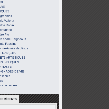
al
ARE
IQUES
ographies
ia Valtorta
rthe Robin
dgugorje
dre Pio
re André Daigneault
nte Faustine
onne-Aimée de Jésus
 FRANÇOIS
ETS ARTISTIQUES
TS BIBLIQUES
ORTAGES
IGNAGES DE VIE
nsacrés
ïcs
ïcs consacrés
ES RÉCENTS