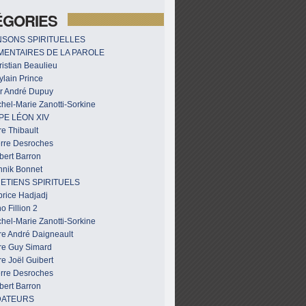
ÉGORIES
SONS SPIRITUELLES
ENTAIRES DE LA PAROLE
istian Beaulieu
ylain Prince
r André Dupuy
hel-Marie Zanotti-Sorkine
PE LÉON XIV
e Thibault
erre Desroches
bert Barron
nnik Bonnet
ETIENS SPIRITUELS
brice Hadjadj
o Fillion 2
hel-Marie Zanotti-Sorkine
re André Daigneault
re Guy Simard
e Joël Guibert
erre Desroches
bert Barron
DATEURS