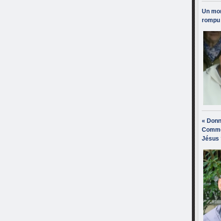
Un mon
rompu 
« Donn
Comme
Jésus 