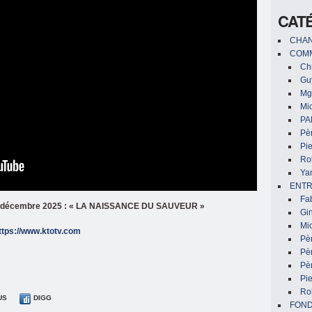
CAT
CHAN
COMM
Chr
Gu
Mg
Mic
PA
Pèr
Pi
Ro
Ya
ENTR
Fa
 25 décembre 2025 : « LA NAISSANCE DU SAUVEUR »
Gin
Mic
ttps://www.ktotv.com
Pè
Pè
Pèr
Pi
Ro
US
DIGG
FON