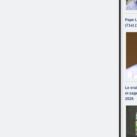
Pape L
(71e) 
Le vra
et sage
2026