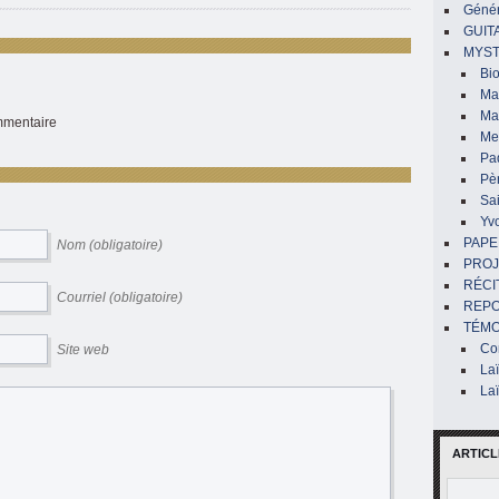
Génér
GUIT
MYST
Bi
Mar
Ma
ommentaire
Me
Pa
Pè
Sai
Yv
PAPE
Nom (obligatoire)
PROJ
RÉCI
Courriel (obligatoire)
REP
TÉMO
Co
Site web
La
La
ARTICL