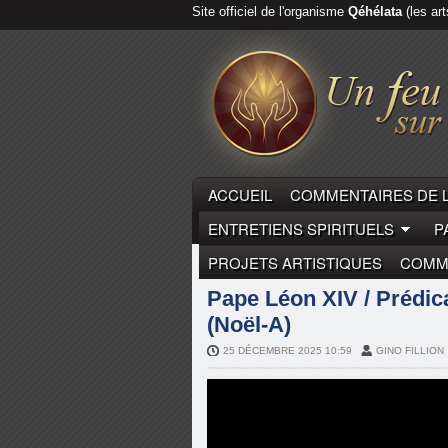
Site officiel de l'organisme
Qéhélata
(les art
ACCUEIL
COMMENTAIRES DE 
ENTRETIENS SPIRITUELS
P
PROJETS ARTISTIQUES
COMME
COMMENTAIRES DE LA PARO
Pape Léon XIV / Prédic
(Noël-A)
25 DÉCEMBRE 2025 10:59
GINO FILLION