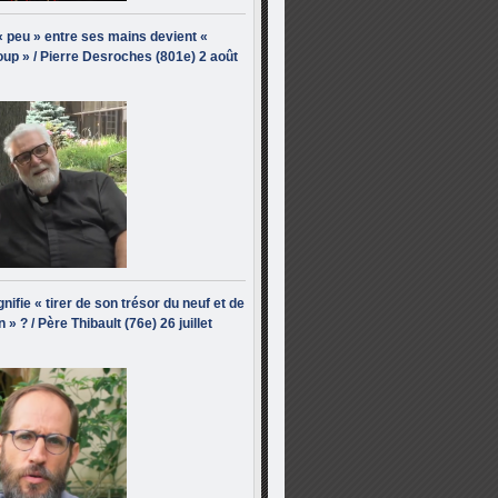
« peu » entre ses mains devient «
up » / Pierre Desroches (801e) 2 août
nifie « tirer de son trésor du neuf et de
n » ? / Père Thibault (76e) 26 juillet