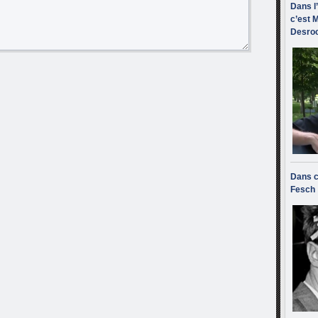
Dans l
c’est M
Desroc
Dans c
Fesch