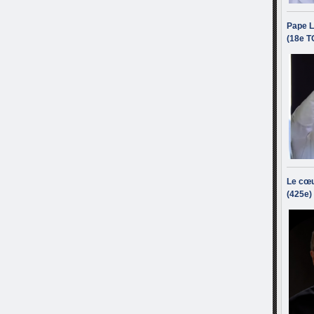
Pape L
(18e T
Le cœu
(425e)