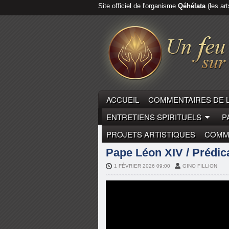
Site officiel de l'organisme
Qéhélata
(les art
ACCUEIL
COMMENTAIRES DE 
ENTRETIENS SPIRITUELS
P
PROJETS ARTISTIQUES
COMME
COMMENTAIRES DE LA PARO
Pape Léon XIV / Prédica
1 FÉVRIER 2026 09:00
GINO FILLION