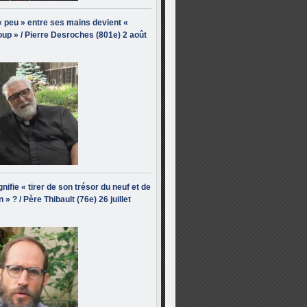
« peu » entre ses mains devient «
up » / Pierre Desroches (801e) 2 août
nifie « tirer de son trésor du neuf et de
n » ? / Père Thibault (76e) 26 juillet