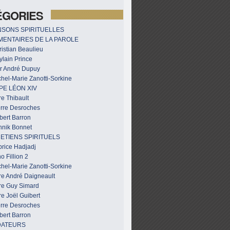
ÉGORIES
SONS SPIRITUELLES
ENTAIRES DE LA PAROLE
istian Beaulieu
ylain Prince
r André Dupuy
hel-Marie Zanotti-Sorkine
PE LÉON XIV
e Thibault
erre Desroches
bert Barron
nnik Bonnet
ETIENS SPIRITUELS
brice Hadjadj
o Fillion 2
hel-Marie Zanotti-Sorkine
re André Daigneault
re Guy Simard
e Joël Guibert
erre Desroches
bert Barron
DATEURS