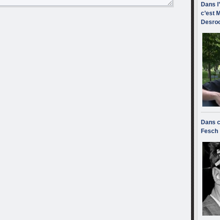
Dans l
c’est M
Desroc
Dans c
Fesch