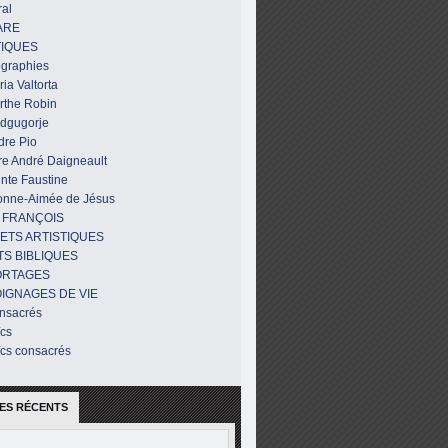
al
ARE
IQUES
ographies
ia Valtorta
rthe Robin
dgugorje
dre Pio
re André Daigneault
nte Faustine
onne-Aimée de Jésus
 FRANÇOIS
ETS ARTISTIQUES
TS BIBLIQUES
ORTAGES
IGNAGES DE VIE
nsacrés
ïcs
ïcs consacrés
ES RÉCENTS