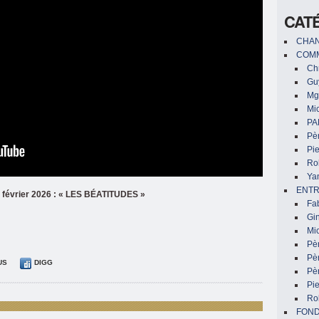
CAT
CHAN
COMM
Chr
Gu
Mg
Mic
PA
Pèr
Pi
Ro
Ya
ENTR
r
février 2026 : « LES BÉATITUDES »
Fa
Gin
Mic
Pè
Pè
US
DIGG
Pèr
Pi
Ro
FON