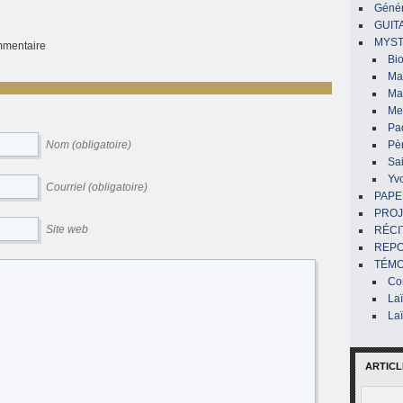
Génér
GUIT
MYST
ommentaire
Bi
Mar
Ma
Me
Pa
Nom (obligatoire)
Pè
Sai
Yv
Courriel (obligatoire)
PAPE
PROJ
Site web
RÉCI
REP
TÉMO
Co
La
La
ARTICL