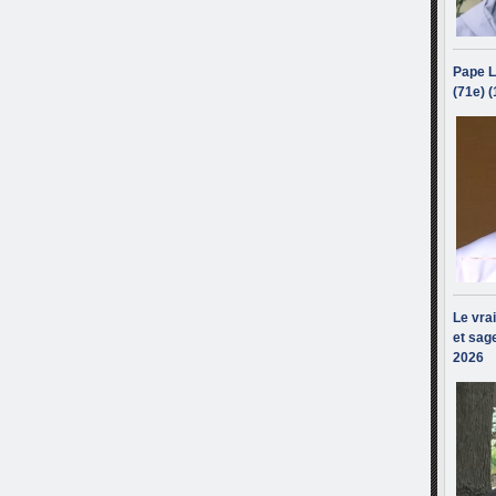
Pape L
(71e) 
Le vra
et sage
2026