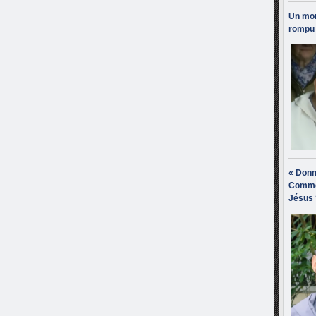
Un mon
rompu 
« Donn
Comme
Jésus 