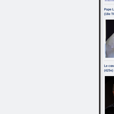
Pape L
(18e T
Le cœu
(425e)