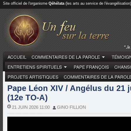
Site officiel de l'organisme
Qéhélata
(les arts au service de l'évangélisation
ACCUEIL
COMMENTAIRES DE LA PAROLE
TÉMOIGN
ENTRETIENS SPIRITUELS
PAPE FRANÇOIS
CHANSO
PROJETS ARTISTIQUES
COMMENTAIRES DE LA PAROL
COMMENTAIRES DE LA PAROLE
PAPE LÉON XIV
Pape Léon XIV / Angélus du 21 j
(12e TO-A)
21 JUIN 2026 11:00
GINO FILLION