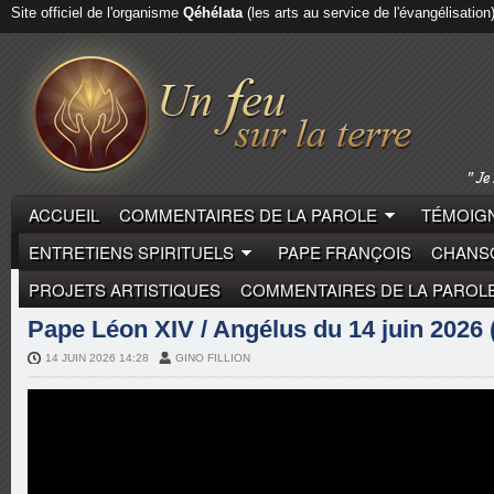
Site officiel de l'organisme
Qéhélata
(les arts au service de l'évangélisation
ACCUEIL
COMMENTAIRES DE LA PAROLE
TÉMOIGN
ENTRETIENS SPIRITUELS
PAPE FRANÇOIS
CHANSO
PROJETS ARTISTIQUES
COMMENTAIRES DE LA PAROL
COMMENTAIRES DE LA PAROLE
PAPE LÉON XIV
Pape Léon XIV / Angélus du 14 juin 2026 
14 JUIN 2026 14:28
GINO FILLION