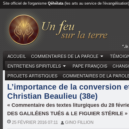
Site officiel de l'organisme
Qéhélata
(les arts au service de l'évangélisation
ACCUEIL
COMMENTAIRES DE LA PAROLE
TÉMOIGN
ENTRETIENS SPIRITUELS
PAPE FRANÇOIS
CHANSO
PROJETS ARTISTIQUES
COMMENTAIRES DE LA PAROL
CHRISTIAN BEAULIEU
COMMENTAIRES DE LA PARO
L’importance de la conversion et
Christian Beaulieu (38e)
« Commentaire des textes liturgiques du 28 févri
DES GALILÉENS TUÉS & LE FIGUIER STÉRILE »
25 FÉVRIER 2016 07:11
GINO FILLION