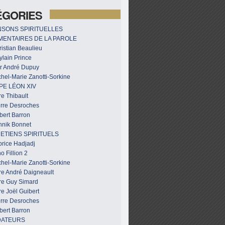
ÉGORIES
SONS SPIRITUELLES
ENTAIRES DE LA PAROLE
istian Beaulieu
ylain Prince
r André Dupuy
hel-Marie Zanotti-Sorkine
PE LÉON XIV
e Thibault
erre Desroches
bert Barron
nnik Bonnet
ETIENS SPIRITUELS
brice Hadjadj
o Fillion 2
hel-Marie Zanotti-Sorkine
re André Daigneault
re Guy Simard
e Joël Guibert
erre Desroches
bert Barron
DATEURS