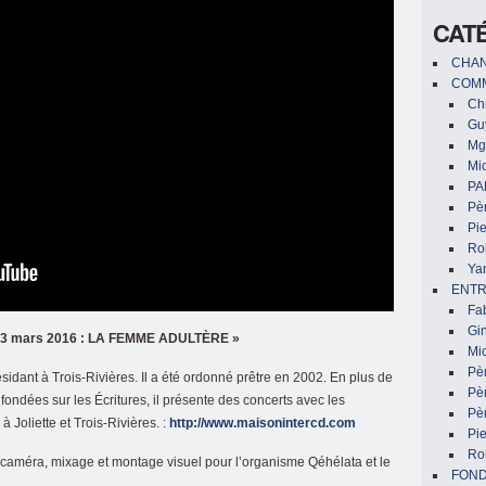
CAT
CHAN
COMM
Chr
Gu
Mg
Mic
PA
Pèr
Pi
Ro
Ya
ENTR
Fa
Gin
u 13 mars 2016 : LA FEMME ADULTÈRE »
Mic
Pè
résidant à Trois-Rivières. Il a été ordonné prêtre en 2002. En plus de
Pè
 fondées sur les Écritures, il présente des concerts avec les
Pèr
 Joliette et Trois-Rivières. :
http://www.maisonintercd.com
Pi
Ro
caméra, mixage et montage visuel pour l’organisme Qéhélata et le
FON