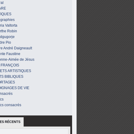
al
ARE
IQUES
ographies
ia Valtorta
rthe Robin
dgugorje
dre Pio
re André Daigneault
nte Faustine
onne-Aimée de Jésus
 FRANÇOIS
ETS ARTISTIQUES
TS BIBLIQUES
ORTAGES
IGNAGES DE VIE
nsacrés
ïcs
ïcs consacrés
ES RÉCENTS