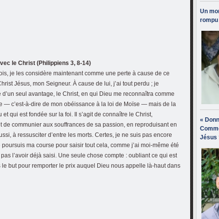
Un mon
rompu 
ec le Christ (Philippiens 3, 8-14)
efois, je les considère maintenant comme une perte à cause de ce
rist Jésus, mon Seigneur. À cause de lui, j’ai tout perdu ; je
 d’un seul avantage, le Christ, en qui Dieu me reconnaîtra comme
me — c’est-à-dire de mon obéissance à la loi de Moïse — mais de la
u et qui est fondée sur la foi. Il s’agit de connaître le Christ,
« Donn
et de communier aux souffrances de sa passion, en reproduisant en
Comme
ussi, à ressusciter d’entre les morts. Certes, je ne suis pas encore
Jésus 
je poursuis ma course pour saisir tout cela, comme j’ai moi-même été
e pas l’avoir déjà saisi. Une seule chose compte : oubliant ce qui est
ers le but pour remporter le prix auquel Dieu nous appelle là-haut dans