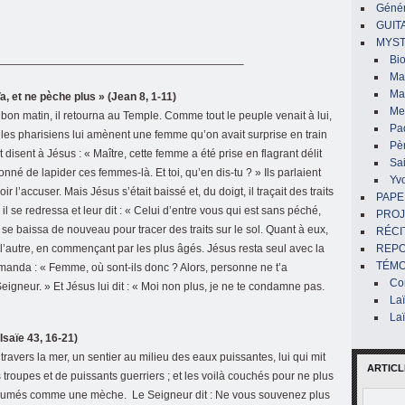
Génér
GUIT
MYST
Bi
——————————————————————–
Mar
Ma
a, et ne pèche plus » (Jean 8, 1-11)
Me
 bon matin, il retourna au Temple. Comme tout le peuple venait à lui,
Pa
 et les pharisiens lui amènent une femme qu’on avait surprise en train
Pè
t disent à Jésus : « Maître, cette femme a été prise en flagrant délit
Sai
nné de lapider ces femmes-là. Et toi, qu’en dis-tu ? » Ils parlaient
Yv
r l’accuser. Mais Jésus s’était baissé et, du doigt, il traçait des traits
PAPE
 il se redressa et leur dit : « Celui d’entre vous qui est sans péché,
PROJ
t il se baissa de nouveau pour tracer des traits sur le sol. Quant à eux,
RÉCI
ès l’autre, en commençant par les plus âgés. Jésus resta seul avec la
REP
TÉMO
demanda : « Femme, où sont-ils donc ? Alors, personne ne t’a
Co
igneur. » Et Jésus lui dit : « Moi non plus, je ne te condamne pas.
La
La
saïe 43, 16-21)
à travers la mer, un sentier au milieu des eaux puissantes, lui qui mit
ARTICL
roupes et de puissants guerriers ; et les voilà couchés pour ne plus
t consumés comme une mèche. Le Seigneur dit : Ne vous souvenez plus