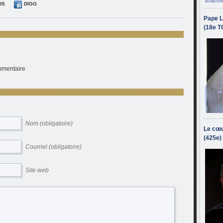
US
DIGG
Pape L
(18e T
ommentaire
Nom (obligatoire)
Le cœu
(425e)
Courriel (obligatoire)
Site web