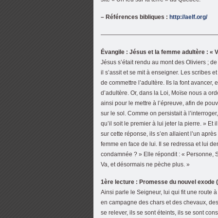
– Références bibliques :
http://aelf.org/
————————————————————
Évangile : Jésus et la femme adultère : « V
Jésus s’était rendu au mont des Oliviers ; de
il s’assit et se mit à enseigner. Les scribes
de commettre l’adultère. Ils la font avancer, e
d’adultère. Or, dans la Loi, Moïse nous a ordo
ainsi pour le mettre à l’épreuve, afin de pouvoi
sur le sol. Comme on persistait à l’interroger,
qu’il soit le premier à lui jeter la pierre. » E
sur cette réponse, ils s’en allaient l’un apr
femme en face de lui. Il se redressa et lui 
condamnée ? » Elle répondit : « Personne, Se
Va, et désormais ne pèche plus. »
1ère lecture : Promesse du nouvel exode (I
Ainsi parle le Seigneur, lui qui fit une route 
en campagne des chars et des chevaux, des t
se relever, ils se sont éteints, ils se son