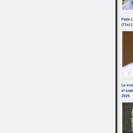
Pape L
(71e) 
Le vra
et sage
2026