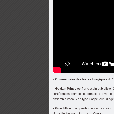
« Commentaire des textes liturgiques d
–
Guylain Prince
est franciscain et bibliste 
conférences, retraites et formations diverses
ensemble vocaux de type Gospel qu’il dirige à
– Gino Fillion :
composition et orchestration,
site « Un feu sur la terre » au Québec.