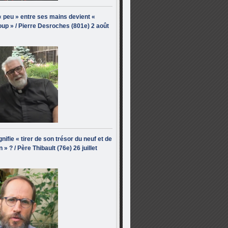
« peu » entre ses mains devient «
up » / Pierre Desroches (801e) 2 août
nifie « tirer de son trésor du neuf et de
n » ? / Père Thibault (76e) 26 juillet