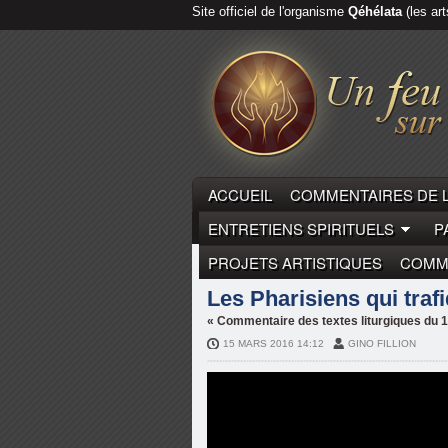
Site officiel de l'organisme
Qéhélata
(les art
ACCUEIL
COMMENTAIRES DE 
ENTRETIENS SPIRITUELS
P
PROJETS ARTISTIQUES
COMME
COMMENTAIRES DE LA PARO
Les Pharisiens qui trafi
« Commentaire des textes liturgiques d
15 MARS 2016 14:12
GINO FILLION