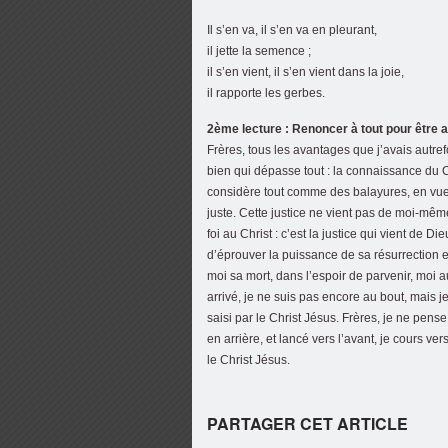
Il s’en va, il s’en va en pleurant,
il jette la semence ;
il s’en vient, il s’en vient dans la joie,
il rapporte les gerbes.
2ème lecture : Renoncer à tout pour être av
Frères, tous les avantages que j’avais autr
bien qui dépasse tout : la connaissance du Ch
considère tout comme des balayures, en vue
juste. Cette justice ne vient pas de moi-mê
foi au Christ : c’est la justice qui vient de Die
d’éprouver la puissance de sa résurrection 
moi sa mort, dans l’espoir de parvenir, moi a
arrivé, je ne suis pas encore au bout, mais 
saisi par le Christ Jésus. Frères, je ne pens
en arrière, et lancé vers l’avant, je cours v
le Christ Jésus.
PARTAGER CET ARTICLE