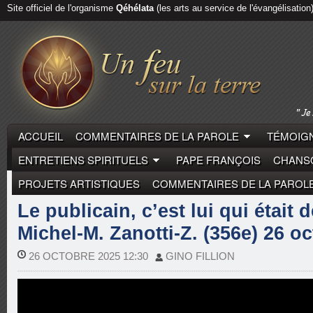
Site officiel de l'organisme
Qéhélata
(les arts au service de l'évangélisation
ACCUEIL
COMMENTAIRES DE LA PAROLE
TÉMOIGN
ENTRETIENS SPIRITUELS
PAPE FRANÇOIS
CHANSO
PROJETS ARTISTIQUES
COMMENTAIRES DE LA PAROL
COMMENTAIRES DE LA PAROLE
MICHEL-MARIE ZAN
Le publicain, c’est lui qui était 
Michel-M. Zanotti-Z. (356e) 26 o
26 OCTOBRE 2025 12:30
GINO FILLION