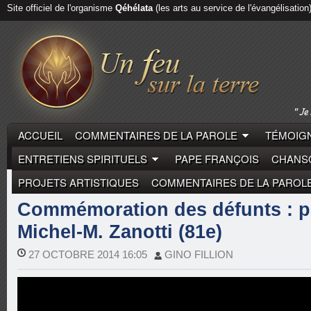
Site officiel de l'organisme
Qéhélata
(les arts au service de l'évangélisation
ACCUEIL
COMMENTAIRES DE LA PAROLE
TÉMOIGN
ENTRETIENS SPIRITUELS
PAPE FRANÇOIS
CHANSO
PROJETS ARTISTIQUES
COMMENTAIRES DE LA PAROL
COMMENTAIRES DE LA PAROLE
MICHEL-MARIE ZAN
Commémoration des défunts : pu
Michel-M. Zanotti (81e)
27 OCTOBRE 2014 16:05
GINO FILLION