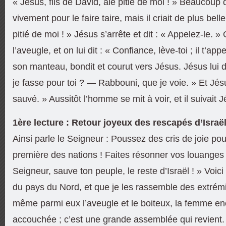
« Jésus, fils de David, aie pitié de moi ! » Beaucoup d
vivement pour le faire taire, mais il criait de plus belle
pitié de moi ! » Jésus s’arrête et dit : « Appelez-le. 
l’aveugle, et on lui dit : « Confiance, lève-toi ; il t’app
son manteau, bondit et courut vers Jésus. Jésus lui d
je fasse pour toi ? — Rabbouni, que je voie. » Et Jésus 
sauvé. » Aussitôt l’homme se mit à voir, et il suivait J
1ère lecture : Retour joyeux des rescapés d’Israël
Ainsi parle le Seigneur : Poussez des cris de joie po
première des nations ! Faites résonner vos louanges e
Seigneur, sauve ton peuple, le reste d’Israël ! » Voici 
du pays du Nord, et que je les rassemble des extrémi
même parmi eux l’aveugle et le boiteux, la femme enc
accouchée ; c’est une grande assemblée qui revient. I