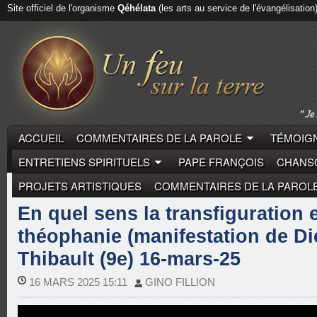
Site officiel de l'organisme
Qéhélata
(les arts au service de l'évangélisation
ACCUEIL
COMMENTAIRES DE LA PAROLE
TÉMOIGN
ENTRETIENS SPIRITUELS
PAPE FRANÇOIS
CHANSO
PROJETS ARTISTIQUES
COMMENTAIRES DE LA PAROL
COMMENTAIRES DE LA PAROLE
PÈRE THIBAULT
En quel sens la transfiguration e
théophanie (manifestation de Die
Thibault (9e) 16-mars-25
16 MARS 2025 15:11
GINO FILLION