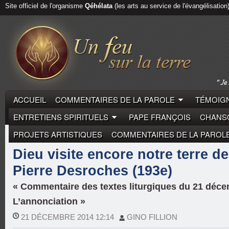
Site officiel de l'organisme
Qéhélata
(les arts au service de l'évangélisation
ACCUEIL
COMMENTAIRES DE LA PAROLE
TÉMOIGN
ENTRETIENS SPIRITUELS
PAPE FRANÇOIS
CHANSO
PROJETS ARTISTIQUES
COMMENTAIRES DE LA PAROL
COMMENTAIRES DE LA PAROLE
PIERRE DESROCH
Dieu visite encore notre terre de
Pierre Desroches (193e)
« Commentaire des textes liturgiques du 21 déce
L’annonciation »
21 DÉCEMBRE 2014 12:14
GINO FILLION