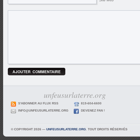
Site web
unfeusurlaterre.org
S'ABONNER AU FLUX RSS
819-604-6600
INFO@UNFEUSURLATERRE.ORG
DEVENEZ FAN !
© COPYRIGHT 2026 —
UNFEUSURLATERRE.ORG
. TOUT DROITS RÉSERVÉS