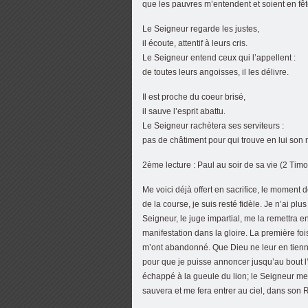
que les pauvres m’entendent et soient en fêt
Le Seigneur regarde les justes,
il écoute, attentif à leurs cris.
Le Seigneur entend ceux qui l’appellent :
de toutes leurs angoisses, il les délivre.
Il est proche du coeur brisé,
il sauve l’esprit abattu.
Le Seigneur rachètera ses serviteurs :
pas de châtiment pour qui trouve en lui son 
2ème lecture : Paul au soir de sa vie (2 Tim
Me voici déjà offert en sacrifice, le moment 
de la course, je suis resté fidèle. Je n’ai pl
Seigneur, le juge impartial, me la remettra 
manifestation dans la gloire. La première fo
m’ont abandonné. Que Dieu ne leur en tienne 
pour que je puisse annoncer jusqu’au bout l’É
échappé à la gueule du lion; le Seigneur me 
sauvera et me fera entrer au ciel, dans son R