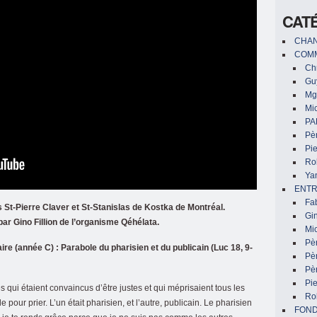
CAT
CHAN
COMM
Chr
Gu
Mg
Mic
PA
Pèr
Pi
Ro
Ya
ENTR
Fa
 St-Pierre Claver et St-Stanislas de Kostka de Montréal.
Gin
ar Gino Fillion de l’organisme Qéhélata.
Mic
Pè
e (année C) : Parabole du pharisien et du publicain (Luc 18, 9-
Pè
Pèr
Pi
qui étaient convaincus d’être justes et qui méprisaient tous les
Ro
ur prier. L’un était pharisien, et l’autre, publicain. Le pharisien
FON