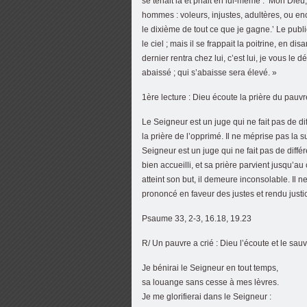
se tenait là et priait en lui-même : ‘Mon Die
hommes : voleurs, injustes, adultères, ou e
le dixième de tout ce que je gagne.’ Le publi
le ciel ; mais il se frappait la poitrine, en d
dernier rentra chez lui, c’est lui, je vous le 
abaissé ; qui s’abaisse sera élevé. »
1ère lecture : Dieu écoute la prière du pauv
Le Seigneur est un juge qui ne fait pas de di
la prière de l’opprimé. Il ne méprise pas la s
Seigneur est un juge qui ne fait pas de diffé
bien accueilli, et sa prière parvient jusqu’au
atteint son but, il demeure inconsolable. Il ne
prononcé en faveur des justes et rendu justi
Psaume 33, 2-3, 16.18, 19.23
R/ Un pauvre a crié : Dieu l’écoute et le sau
Je bénirai le Seigneur en tout temps,
sa louange sans cesse à mes lèvres.
Je me glorifierai dans le Seigneur :