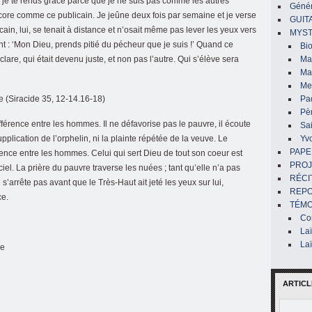
u, je te rends grâce parce que je ne suis pas comme les autres
Génér
ncore comme ce publicain. Je jeûne deux fois par semaine et je verse
GUIT
cain, lui, se tenait à distance et n’osait même pas lever les yeux vers
MYST
isant : ‘Mon Dieu, prends pitié du pécheur que je suis !’ Quand ce
Bi
déclare, qui était devenu juste, et non pas l’autre. Qui s’élève sera
Mar
Ma
Me
re (Siracide 35, 12-14.16-18)
Pa
Pè
fférence entre les hommes. Il ne défavorise pas le pauvre, il écoute
Sai
upplication de l’orphelin, ni la plainte répétée de la veuve. Le
Yv
PAPE
rence entre les hommes. Celui qui sert Dieu de tout son coeur est
PROJ
 ciel. La prière du pauvre traverse les nuées ; tant qu’elle n’a pas
RÉCI
 s’arrête pas avant que le Très-Haut ait jeté les yeux sur lui,
REP
ce.
TÉMO
Co
La
La
ve
ARTICL