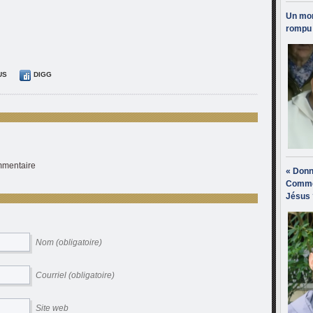
Un mon
rompu 
US
DIGG
ommentaire
« Donn
Comme
Jésus 
Nom (obligatoire)
Courriel (obligatoire)
Site web