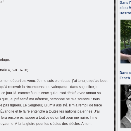
e !
Dans l
c’est M
Desroc
refuge.
othée 4, 6-8.16-18)
Dans c
Fesch
de mon départ est venu. Je me suis bien battu, j’ai tenu jusqu’au bout
us qu’à recevoir la récompense du vainqueur : dans sa justice, le
en ce jour-là, comme à tous ceux qui auront désiré avec amour sa
is que j’ai présenté ma défense, personne ne m’a soutenu : tous
pas rigueur. Le Seigneur, lui, m’a assisté. Il m’a rempli de force
vangile et le faire entendre à toutes les nations païennes. J’ai
fera encore échapper à tout ce qu’on fait pour me nuire. Il me
oyaume. A lui la gloire pour les siècles des siècles. Amen.