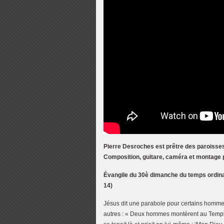
Pierre Desroches est prêtre des paroisses
Composition, guitare, caméra et montage p
Évangile du 30è dimanche du temps ordinair
14)
Jésus dit une parabole pour certains hommes 
autres : « Deux hommes montèrent au Temple po