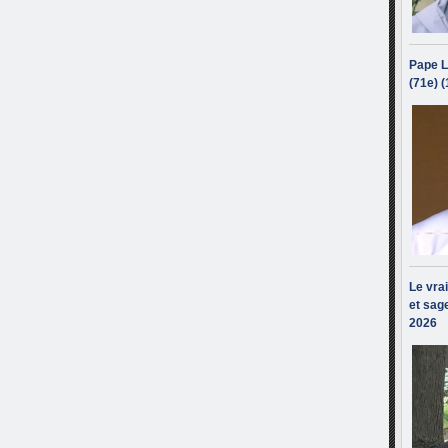
Pape L
(71e) 
Le vra
et sage
2026