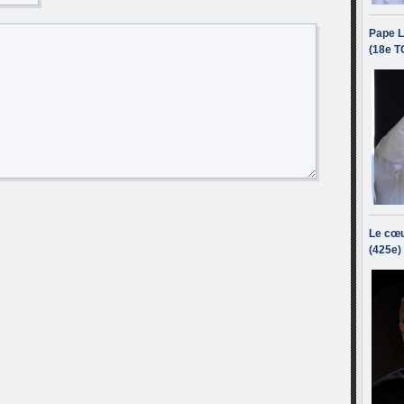
Pape L
(18e T
Le cœu
(425e)