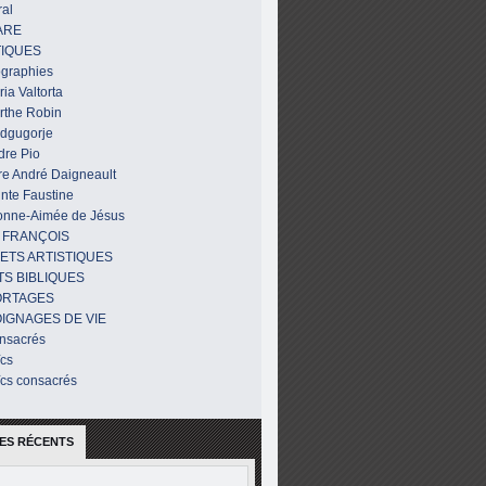
al
ARE
IQUES
ographies
ia Valtorta
rthe Robin
dgugorje
dre Pio
re André Daigneault
nte Faustine
onne-Aimée de Jésus
 FRANÇOIS
ETS ARTISTIQUES
TS BIBLIQUES
ORTAGES
IGNAGES DE VIE
nsacrés
ïcs
ïcs consacrés
ES RÉCENTS