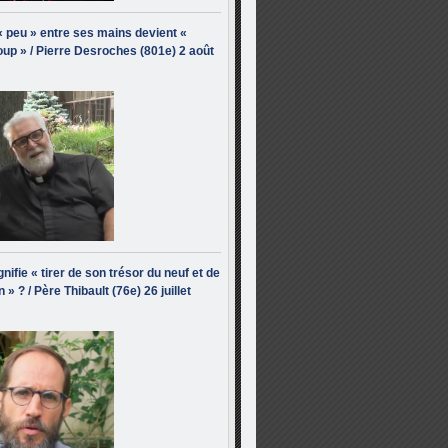
« peu » entre ses mains devient «
up » / Pierre Desroches (801e) 2 août
nifie « tirer de son trésor du neuf et de
n » ? / Père Thibault (76e) 26 juillet