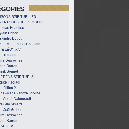
ÉGORIES
SONS SPIRITUELLES
ENTAIRES DE LA PAROLE
istian Beaulieu
ylain Prince
r André Dupuy
hel-Marie Zanotti-Sorkine
PE LÉON XIV
e Thibault
erre Desroches
bert Barron
nnik Bonnet
ETIENS SPIRITUELS
brice Hadjadj
o Fillion 2
hel-Marie Zanotti-Sorkine
re André Daigneault
re Guy Simard
e Joël Guibert
erre Desroches
bert Barron
DATEURS