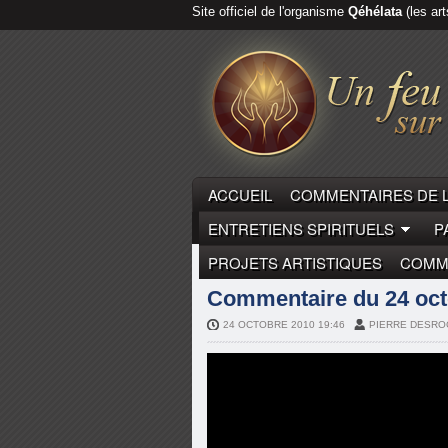
Site officiel de l'organisme
Qéhélata
(les art
ACCUEIL
COMMENTAIRES DE 
ENTRETIENS SPIRITUELS
P
PROJETS ARTISTIQUES
COMME
COMMENTAIRES DE LA PARO
Commentaire du 24 octo
24 OCTOBRE 2010 19:46
PIERRE DESRO