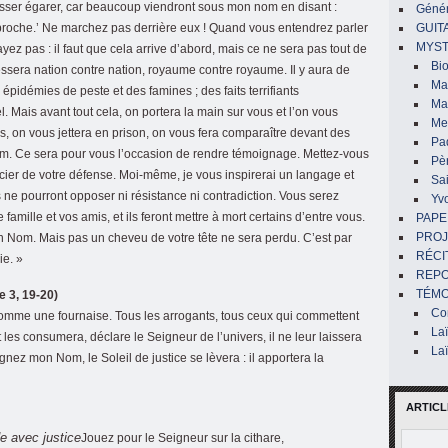
isser égarer, car beaucoup viendront sous mon nom en disant :
Génér
t proche.’ Ne marchez pas derrière eux ! Quand vous entendrez parler
GUIT
MYST
ez pas : il faut que cela arrive d’abord, mais ce ne sera pas tout de
Bi
dressera nation contre nation, royaume contre royaume. Il y aura de
Mar
 épidémies de peste et des famines ; des faits terrifiants
Ma
l. Mais avant tout cela, on portera la main sur vous et l’on vous
Me
, on vous jettera en prison, on vous fera comparaître devant des
Pa
m. Ce sera pour vous l’occasion de rendre témoignage. Mettez-vous
Pè
cier de votre défense. Moi-même, je vous inspirerai un langage et
Sai
ne pourront opposer ni résistance ni contradiction. Vous serez
Yv
 famille et vos amis, et ils feront mettre à mort certains d’entre vous.
PAPE
PROJ
 Nom. Mais pas un cheveu de votre tête ne sera perdu. C’est par
RÉCI
ie. »
REP
TÉMO
e 3, 19-20)
Co
 comme une fournaise. Tous les arrogants, tous ceux qui commettent
La
nt les consumera, déclare le Seigneur de l’univers, il ne leur laissera
La
gnez mon Nom, le Soleil de justice se lèvera : il apportera la
ARTICL
de avec justice
Jouez pour le Seigneur sur la cithare,