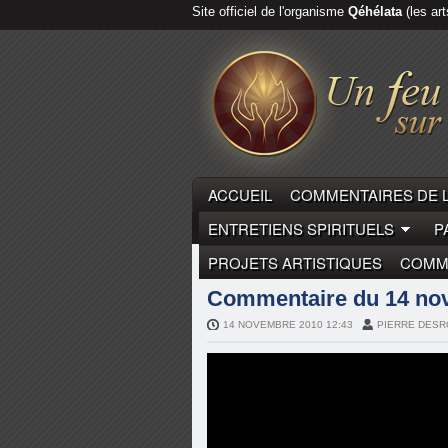
Site officiel de l'organisme
Qéhélata
(les art
ACCUEIL
COMMENTAIRES DE 
ENTRETIENS SPIRITUELS
P
PROJETS ARTISTIQUES
COMME
COMMENTAIRES DE LA PARO
Commentaire du 14 nov
14 NOVEMBRE 2010 12:43
PIERRE DES