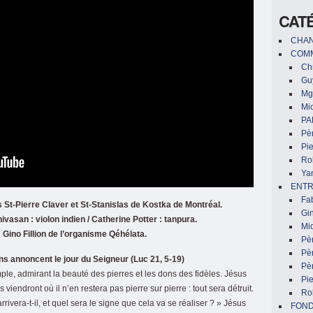
CAT
CHAN
COMM
Chr
Gu
Mg
Mic
PA
Pèr
Pi
Ro
Ya
ENTR
Fa
 St-Pierre Claver et St-Stanislas de Kostka de Montréal.
Gin
ivasan : violon indien / Catherine Potter : tanpura.
Mic
Gino Fillion de l’organisme Qéhélata.
Pè
Pè
s annoncent le jour du Seigneur (Luc 21, 5-19)
Pèr
ple, admirant la beauté des pierres et les dons des fidèles. Jésus
Pi
viendront où il n’en restera pas pierre sur pierre : tout sera détruit.
Ro
rrivera-t-il, et quel sera le signe que cela va se réaliser ? » Jésus
FON