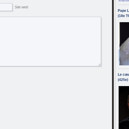
Site web
Pape L
(18e T
Le cœu
(425e)