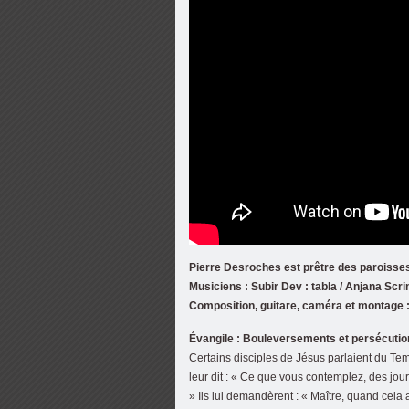
Pierre Desroches est prêtre des paroisses
Musiciens : Subir Dev : tabla / Anjana Scrin
Composition, guitare, caméra et montage : 
Évangile : Bouleversements et persécution
Certains disciples de Jésus parlaient du Tem
leur dit : « Ce que vous contemplez, des jours 
» Ils lui demandèrent : « Maître, quand cela a