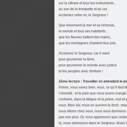
sur la cithare et tous les instruments ;
au son de la trompette et du cor,
acclamez votre roi, le Seigneur !
Que résonnent la mer et sa richesse,
le monde et tous ses habitants ;
que les fleuves battent des mains,
que les montagnes chantent leur joie.
Acclamez le Seigneur, car il vient
pour gouverner la terre,
pour gouverner le monde avec justice
et les peuples avec droiture !
2ème lecture : Travailler en attendant le j
Frères, vous savez bien, vous, ce qu’il faut
l’oisiveté ; et le pain que nous avons man
contraire, dans la fatigue et la peine, nuit e
vous. Bien sûr, nous en aurions le droit ; m
nous étions chez vous, nous vous donnions ce
pas non plus. Or, nous apprenons que certains
là, nous adressons dans le Seigneur Jésus Chr