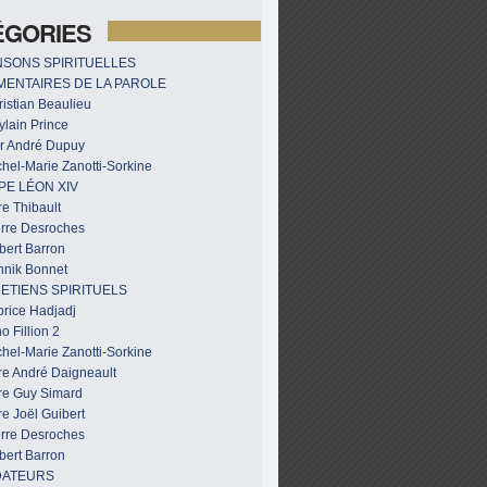
ÉGORIES
SONS SPIRITUELLES
ENTAIRES DE LA PAROLE
istian Beaulieu
ylain Prince
r André Dupuy
hel-Marie Zanotti-Sorkine
PE LÉON XIV
e Thibault
erre Desroches
bert Barron
nnik Bonnet
ETIENS SPIRITUELS
brice Hadjadj
o Fillion 2
hel-Marie Zanotti-Sorkine
re André Daigneault
re Guy Simard
e Joël Guibert
erre Desroches
bert Barron
DATEURS