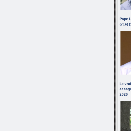
Pape L
(71e) 
Le vra
et sage
2026