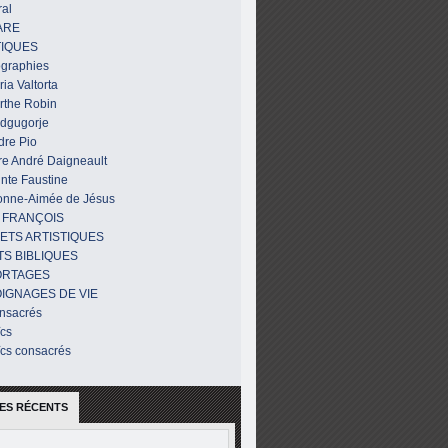
al
ARE
IQUES
ographies
ia Valtorta
rthe Robin
dgugorje
dre Pio
re André Daigneault
nte Faustine
onne-Aimée de Jésus
 FRANÇOIS
ETS ARTISTIQUES
TS BIBLIQUES
ORTAGES
IGNAGES DE VIE
nsacrés
ïcs
ïcs consacrés
ES RÉCENTS