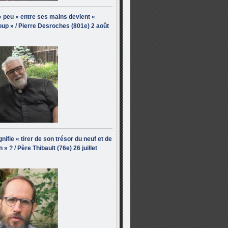
« peu » entre ses mains devient «
up » / Pierre Desroches (801e) 2 août
nifie « tirer de son trésor du neuf et de
n » ? / Père Thibault (76e) 26 juillet