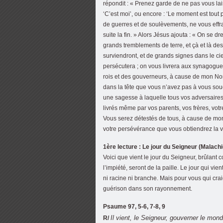
répondit : « Prenez garde de ne pas vous la
‘C’est moi’, ou encore : ‘Le moment est tou
de guerres et de soulèvements, ne vous effray
suite la fin. » Alors Jésus ajouta : « On se 
grands tremblements de terre, et çà et là des
surviendront, et de grands signes dans le cie
persécutera ; on vous livrera aux synagogues
rois et des gouverneurs, à cause de mon No
dans la tête que vous n’avez pas à vous sou
une sagesse à laquelle tous vos adversaires 
livrés même par vos parents, vos frères, votre
Vous serez détestés de tous, à cause de mon
votre persévérance que vous obtiendrez la v
1ère lecture : Le jour du Seigneur (Malachi
Voici que vient le jour du Seigneur, brûlant
l’impiété, seront de la paille. Le jour qui vie
ni racine ni branche. Mais pour vous qui crai
guérison dans son rayonnement.
Psaume 97, 5-6, 7-8, 9
Il vient, le Seigneur, gouverner le mon
R/