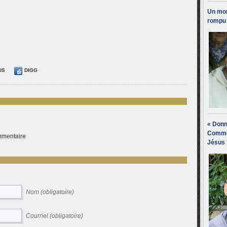
Un mon
rompu 
US
DIGG
« Donn
Comme
ommentaire
Jésus 
Nom (obligatoire)
Courriel (obligatoire)