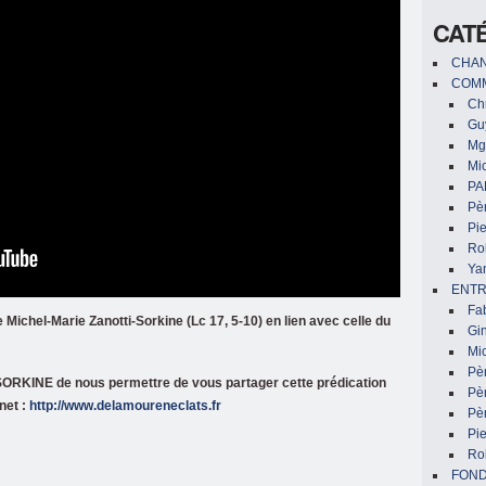
CAT
CHAN
COMM
Chr
Gu
Mg
Mic
PA
Pèr
Pi
Ro
Ya
ENTR
Fa
 Michel-Marie Zanotti-Sorkine (Lc 17, 5-10) en lien avec celle du
Gin
Mic
Pè
KINE de nous permettre de vous partager cette prédication
Pè
net :
http://www.delamoureneclats.fr
Pèr
Pi
Ro
FON