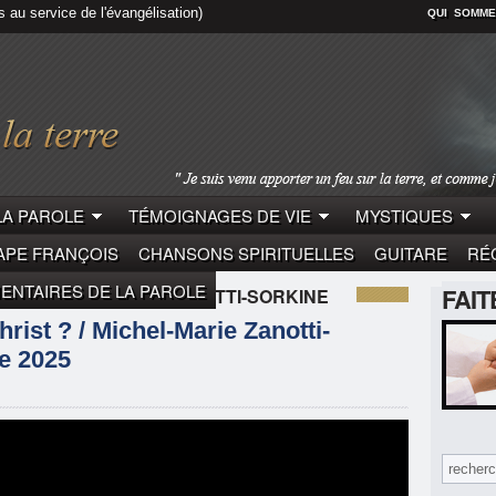
s au service de l'évangélisation)
QUI SOMME
LA PAROLE
TÉMOIGNAGES DE VIE
MYSTIQUES
APE FRANÇOIS
CHANSONS SPIRITUELLES
GUITARE
RÉC
NTAIRES DE LA PAROLE
FAI
LE
MICHEL-MARIE ZANOTTI-SORKINE
rist ? / Michel-Marie Zanotti-
re 2025