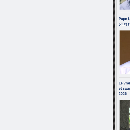
Pape L
(71e) 
Le vra
et sage
2026