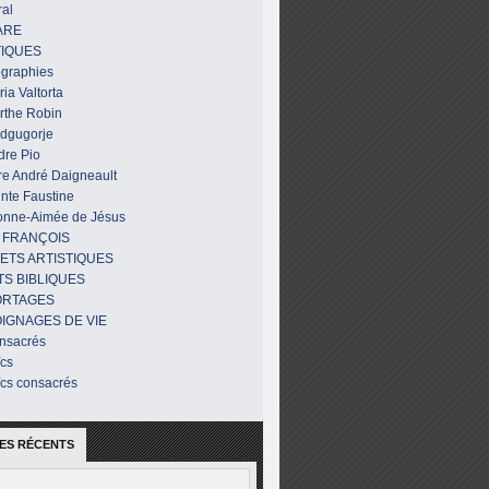
al
ARE
IQUES
ographies
ia Valtorta
rthe Robin
dgugorje
dre Pio
re André Daigneault
nte Faustine
onne-Aimée de Jésus
 FRANÇOIS
ETS ARTISTIQUES
TS BIBLIQUES
ORTAGES
IGNAGES DE VIE
nsacrés
ïcs
ïcs consacrés
ES RÉCENTS