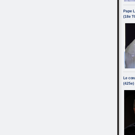
Pape L
(18e T
Le cœu
(425e)