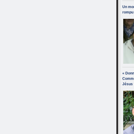
Un mon
rompu 
« Donn
Comme
Jésus 