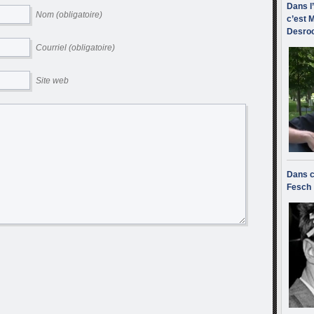
Dans l
Nom (obligatoire)
c’est M
Desroc
Courriel (obligatoire)
Site web
Dans c
Fesch