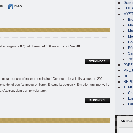
Génér
US
DIGG
GUIT
MYST
Bi
Mar
Ma
Me
Pa
l évangéliste!!! Quel charisme!!! Gloire à l’Esprit Saint!!!
Pè
Sai
Yv
RÉPONDRE
PAPE
PROJ
RÉCI
, c’est tout un prêtre extraordinaire ! Comme tu le vois il y a plus de 200
REP
ions de lui que j’ai mises en ligne. Et dans la section « Entretien spirituel », il y
TÉMO
a d’autres, dont son témoignage.
Co
La
RÉPONDRE
La
ARTICL