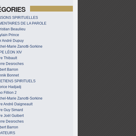
ÉGORIES
SONS SPIRITUELLES
ENTAIRES DE LA PAROLE
istian Beaulieu
ylain Prince
r André Dupuy
hel-Marie Zanotti-Sorkine
PE LÉON XIV
e Thibault
erre Desroches
bert Barron
nnik Bonnet
ETIENS SPIRITUELS
brice Hadjadj
o Fillion 2
hel-Marie Zanotti-Sorkine
re André Daigneault
re Guy Simard
e Joël Guibert
erre Desroches
bert Barron
DATEURS