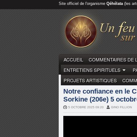
Site officiel de l'organisme
Qéhélata
(les art
ACCUEIL
COMMENTAIRES DE 
ENTRETIENS SPIRITUELS
P
PROJETS ARTISTIQUES
COMME
COMMENTAIRES DE LA PARO
Notre confiance en le Ch
Sorkine (206e) 5 octob
5 OCTOBRE 2025 09:20
GINO FILLION