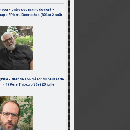
« peu » entre ses mains devient «
up » / Pierre Desroches (801e) 2 août
nifie « tirer de son trésor du neuf et de
n » ? / Père Thibault (76e) 26 juillet