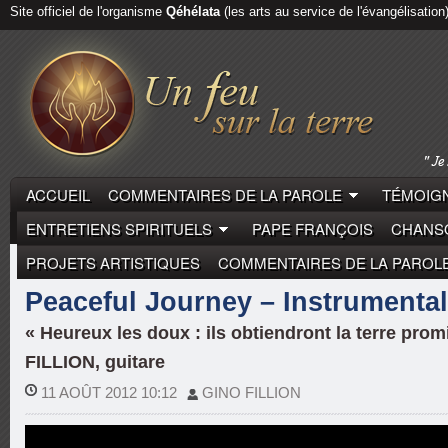
Site officiel de l'organisme
Qéhélata
(les arts au service de l'évangélisation
ACCUEIL
COMMENTAIRES DE LA PAROLE
TÉMOIGN
ENTRETIENS SPIRITUELS
PAPE FRANÇOIS
CHANSO
PROJETS ARTISTIQUES
COMMENTAIRES DE LA PAROL
GUITARE
Peaceful Journey – Instrumental
« Heureux les doux : ils obtiendront la terre promi
FILLION, guitare
11 AOÛT 2012 10:12
GINO FILLION