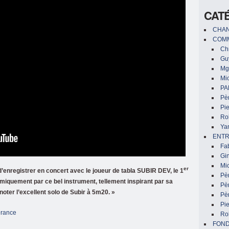
CAT
CHAN
COMM
Chr
Gu
Mg
Mic
PA
Pèr
Pi
Ro
Ya
ENTR
Fa
Gin
Mic
er
 d’enregistrer en concert avec le joueur de tabla SUBIR DEV, le 1
Pè
thmiquement par ce bel instrument, tellement inspirant par sa
Pè
 noter l’excellent solo de Subir à 5m20. »
Pèr
Pi
érance
Ro
FON