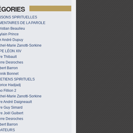
ÉGORIES
SONS SPIRITUELLES
ENTAIRES DE LA PAROLE
istian Beaulieu
ylain Prince
r André Dupuy
hel-Marie Zanotti-Sorkine
PE LÉON XIV
e Thibault
erre Desroches
bert Barron
nnik Bonnet
ETIENS SPIRITUELS
brice Hadjadj
o Fillion 2
hel-Marie Zanotti-Sorkine
re André Daigneault
re Guy Simard
e Joël Guibert
erre Desroches
bert Barron
DATEURS