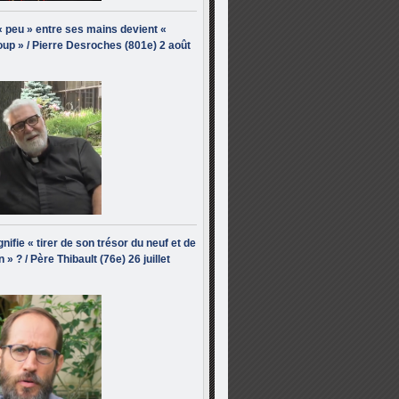
« peu » entre ses mains devient «
up » / Pierre Desroches (801e) 2 août
nifie « tirer de son trésor du neuf et de
n » ? / Père Thibault (76e) 26 juillet