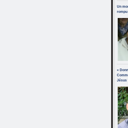
Un mon
rompu 
« Donn
Comme
Jésus 