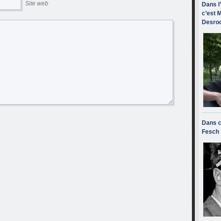
Site web
Dans l
c’est M
Desroc
Dans c
Fesch