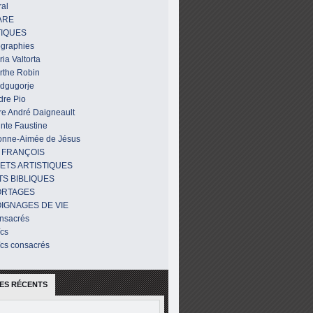
al
ARE
IQUES
ographies
ia Valtorta
rthe Robin
dgugorje
dre Pio
re André Daigneault
nte Faustine
onne-Aimée de Jésus
 FRANÇOIS
ETS ARTISTIQUES
TS BIBLIQUES
ORTAGES
IGNAGES DE VIE
nsacrés
ïcs
ïcs consacrés
ES RÉCENTS