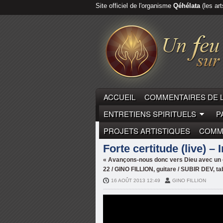
Site officiel de l'organisme
Qéhélata
(les art
ACCUEIL
COMMENTAIRES DE 
ENTRETIENS SPIRITUELS
P
PROJETS ARTISTIQUES
COMME
GUITARE
Forte certitude (live) –
« Avançons-nous donc vers Dieu avec un cœ
22 / GINO FILLION, guitare / SUBIR DEV, ta
16 AOÛT 2013 12:49
GINO FILLION