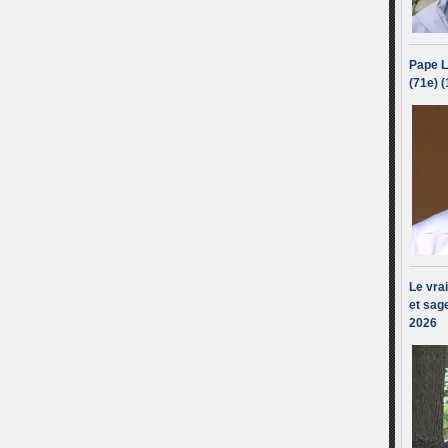
Pape L
(71e) 
Le vra
et sage
2026