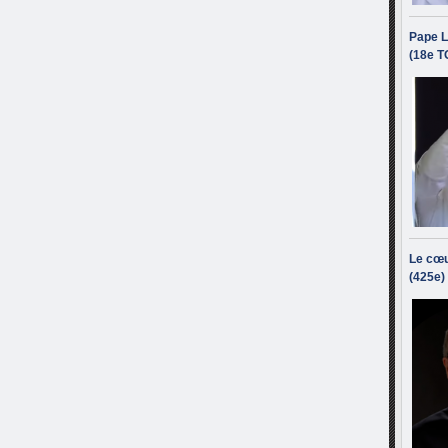
Pape L
(18e T
Le cœu
(425e)