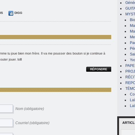
Génér
GUIT
US
DIGG
MYST
Bi
Mar
Ma
Me
Pa
Pè
me tu joue bien mon frère. Il va me pousser des bouton si je continue à
Sai
outer jouer. lolll
Yv
PAPE
RÉPONDRE
PROJ
RÉCI
REP
TÉMO
Co
La
La
Nom (obligatoire)
Courriel (obligatoire)
ARTICL